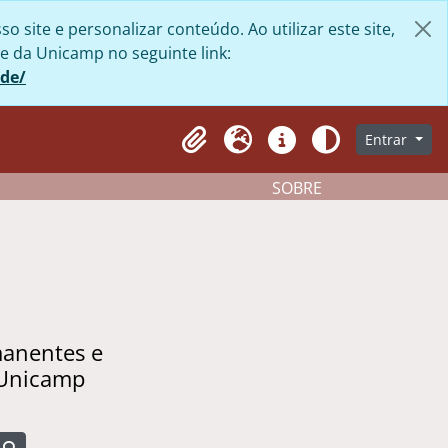
site e personalizar conteúdo. Ao utilizar este site,
e da Unicamp no seguinte link:
ade/
Entrar
Clipboard
Idioma
Atalhos
Aparência
SOBRE
manentes e
 Unicamp
Busque na página de navegação