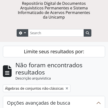
Repositório Digital de Documentos
Arquivísticos Permanentes e Sistema
Informatizado de Acervos Permanentes
da Unicamp
Buscar
Opções de busca
Busque na 
Limite seus resultados por:
Não foram encontrados
resultados
Descrição arquivística
Remover filtro:
Álgebras de conjuntos não-clássicas
Opções avançadas de busca