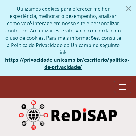
Skip to main content
Utilizamos cookies para oferecer melhor
experiência, melhorar o desempenho, analisar
como você interage em nosso site e personalizar
conteúdo. Ao utilizar este site, você concorda com
o uso de cookies. Para mais informações, consulte
a Política de Privacidade da Unicamp no seguinte
link:
https://privacidade.unicamp.br/escritorio/politica-
de-privacidade/
Togg