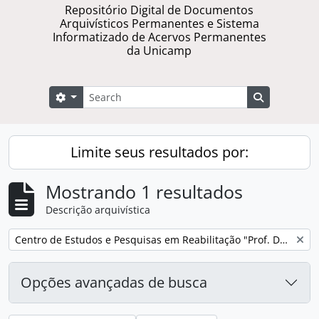
Repositório Digital de Documentos
Arquivísticos Permanentes e Sistema
Informatizado de Acervos Permanentes
da Unicamp
Buscar
Opções de busca
Busque na 
Limite seus resultados por:
Mostrando 1 resultados
Descrição arquivística
Remover filtro:
Centro de Estudos e Pesquisas em Reabilitação "Prof. Dr. Gabriel de Oliveira da Silva Porto"
Opções avançadas de busca