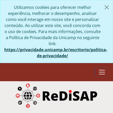
Skip to main content
Utilizamos cookies para oferecer melhor
experiência, melhorar o desempenho, analisar
como você interage em nosso site e personalizar
conteúdo. Ao utilizar este site, você concorda com
o uso de cookies. Para mais informações, consulte
a Política de Privacidade da Unicamp no seguinte
link:
https://privacidade.unicamp.br/escritorio/politica-
de-privacidade/
Togg