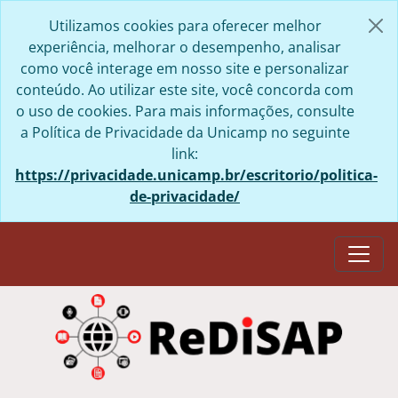
Skip to main content
Utilizamos cookies para oferecer melhor
experiência, melhorar o desempenho, analisar
como você interage em nosso site e personalizar
conteúdo. Ao utilizar este site, você concorda com
o uso de cookies. Para mais informações, consulte
a Política de Privacidade da Unicamp no seguinte
link:
https://privacidade.unicamp.br/escritorio/politica-
de-privacidade/
Togg