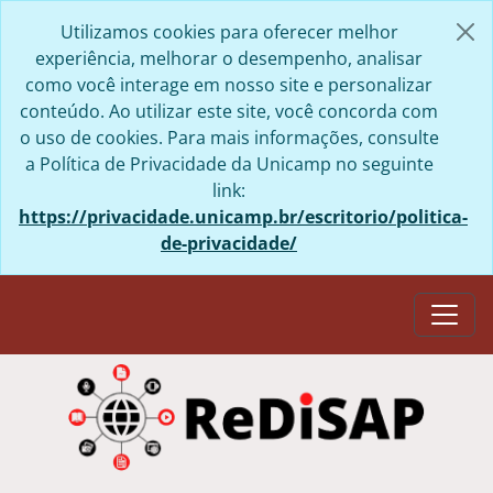
Skip to main content
Utilizamos cookies para oferecer melhor
experiência, melhorar o desempenho, analisar
como você interage em nosso site e personalizar
conteúdo. Ao utilizar este site, você concorda com
o uso de cookies. Para mais informações, consulte
a Política de Privacidade da Unicamp no seguinte
link:
https://privacidade.unicamp.br/escritorio/politica-
de-privacidade/
Togg