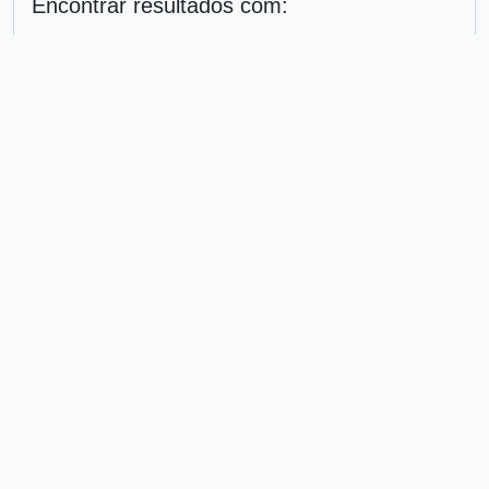
Encontrar resultados com:
em
Excluir critério
Adicionar novo critério
Limitar resultados para:
Entidade custodiadora