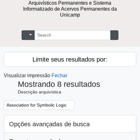
Repositório Digital de Documentos
Arquivísticos Permanentes e Sistema
Informatizado de Acervos Permanentes
da Unicamp
Buscar
Opções de busca
Busque na 
Limite seus resultados por:
Visualizar impressão
Fechar
Mostrando 8 resultados
Descrição arquivística
Remover filtro:
Association for Symbolic Logic
Opções avançadas de busca