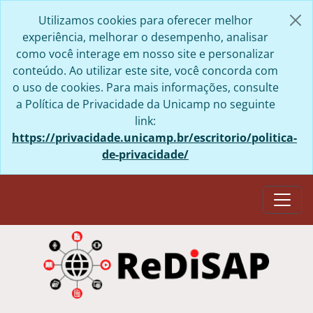
Skip to main content
Utilizamos cookies para oferecer melhor
experiência, melhorar o desempenho, analisar
como você interage em nosso site e personalizar
conteúdo. Ao utilizar este site, você concorda com
o uso de cookies. Para mais informações, consulte
a Política de Privacidade da Unicamp no seguinte
link:
https://privacidade.unicamp.br/escritorio/politica-
de-privacidade/
Togg