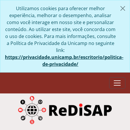
Skip to main content
Utilizamos cookies para oferecer melhor
experiência, melhorar o desempenho, analisar
como você interage em nosso site e personalizar
conteúdo. Ao utilizar este site, você concorda com
o uso de cookies. Para mais informações, consulte
a Política de Privacidade da Unicamp no seguinte
link:
https://privacidade.unicamp.br/escritorio/politica-
de-privacidade/
Togg