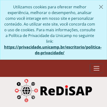
Skip to main content
Utilizamos cookies para oferecer melhor
experiência, melhorar o desempenho, analisar
como você interage em nosso site e personalizar
conteúdo. Ao utilizar este site, você concorda com
o uso de cookies. Para mais informações, consulte
a Política de Privacidade da Unicamp no seguinte
link:
https://privacidade.unicamp.br/escritorio/politica-
de-privacidade/
Togg