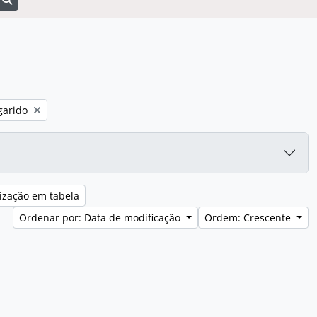
o:
garido
ização em tabela
Ordenar por: Data de modificação
Ordem: Crescente