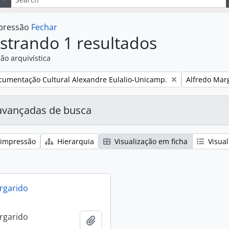
mpressão
Fechar
strando 1 resultados
ão arquivística
:
Remover filtr
cumentação Cultural Alexandre Eulalio-Unicamp.
Alfredo Mar
avançadas de busca
 impressão
Hierarquia
Visualização em ficha
Visual
rgarido
rgarido
Adicionar a área de transferência