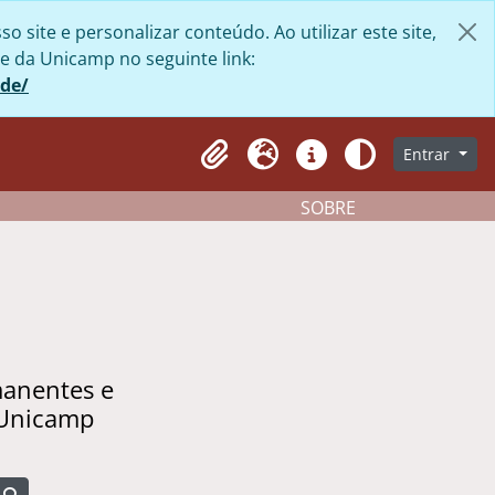
site e personalizar conteúdo. Ao utilizar este site,
e da Unicamp no seguinte link:
ade/
Entrar
Clipboard
Idioma
Atalhos
Aparência
SOBRE
manentes e
 Unicamp
Busque na página de navegação