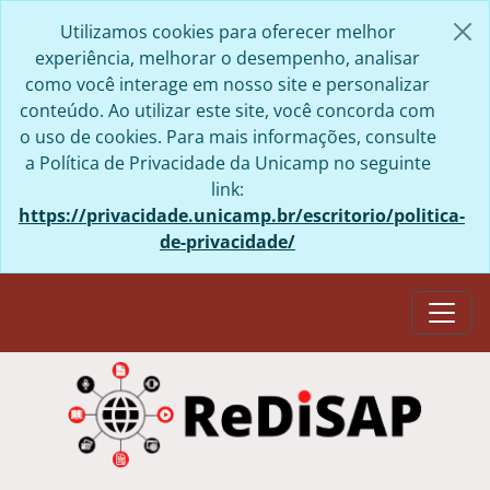
Skip to main content
Utilizamos cookies para oferecer melhor
experiência, melhorar o desempenho, analisar
como você interage em nosso site e personalizar
conteúdo. Ao utilizar este site, você concorda com
o uso de cookies. Para mais informações, consulte
a Política de Privacidade da Unicamp no seguinte
link:
https://privacidade.unicamp.br/escritorio/politica-
de-privacidade/
Togg