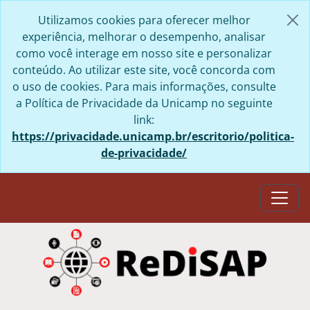
Skip to main content
Utilizamos cookies para oferecer melhor
experiência, melhorar o desempenho, analisar
como você interage em nosso site e personalizar
conteúdo. Ao utilizar este site, você concorda com
o uso de cookies. Para mais informações, consulte
a Política de Privacidade da Unicamp no seguinte
link:
https://privacidade.unicamp.br/escritorio/politica-
de-privacidade/
Togg