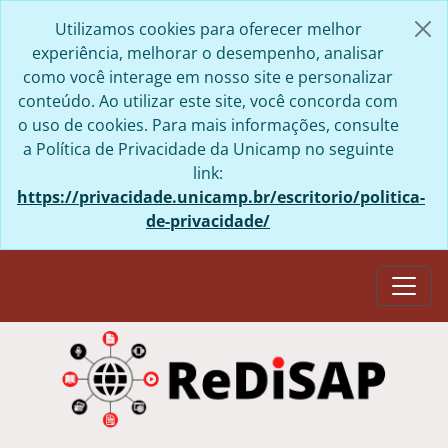
Skip to main content
Utilizamos cookies para oferecer melhor
experiência, melhorar o desempenho, analisar
como você interage em nosso site e personalizar
conteúdo. Ao utilizar este site, você concorda com
o uso de cookies. Para mais informações, consulte
a Política de Privacidade da Unicamp no seguinte
link:
https://privacidade.unicamp.br/escritorio/politica-
de-privacidade/
Togg