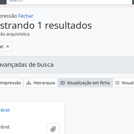
mpressão
Fechar
strando 1 resultados
ão arquivística
:
et
avançadas de busca
 impressão
Hierarquia
Visualização em ficha
Visual
éret
éret
Adicionar a área de transferência