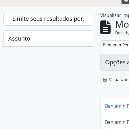
Visualizar i
Limite seus resultados por:
Mo
Descriç
Assunto
Remover filtro
Benjamin Pér
Todos
Opções 
Benjamin Péret
1
, 1 resultados
Visualizar
Benjamin P
Benjamin P