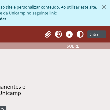
site e personalizar conteúdo. Ao utilizar este site,
e da Unicamp no seguinte link:
ade/
Entrar
Clipboard
Idioma
Atalhos
Aparência
SOBRE
manentes e
 Unicamp
Busque na página de navegação