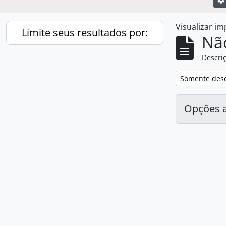
Visualizar i
Limite seus resultados por:
Nã
Descriç
Remover filtro
Somente desc
Opções 