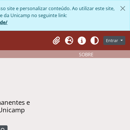
site e personalizar conteúdo. Ao utilizar este site,
e da Unicamp no seguinte link:
ade/
Entrar
Clipboard
Idioma
Atalhos
Aparência
SOBRE
manentes e
 Unicamp
Busque na página de navegação