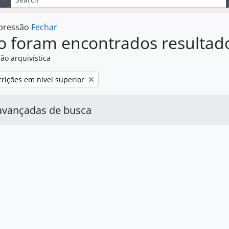
mpressão
Fechar
o foram encontrados resultad
ão arquivística
:
rições em nível superior
avançadas de busca