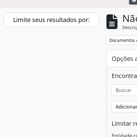
Nã
Limite seus resultados por:
Descriç
Remover filtro
Documentos 
Opções 
Encontra
Adicionar
Limitar r
Entidade c