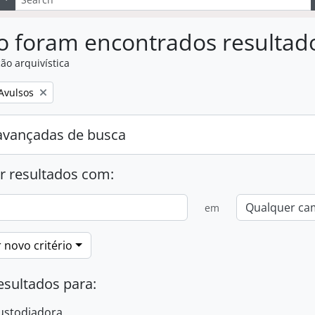
o foram encontrados resultad
ão arquivística
:
Avulsos
avançadas de busca
r resultados com:
em
 novo critério
esultados para:
ustodiadora