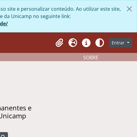
site e personalizar conteúdo. Ao utilizar este site,
e da Unicamp no seguinte link:
ade/
Entrar
Clipboard
Idioma
Atalhos
Aparência
SOBRE
manentes e
 Unicamp
Busque na página de navegação