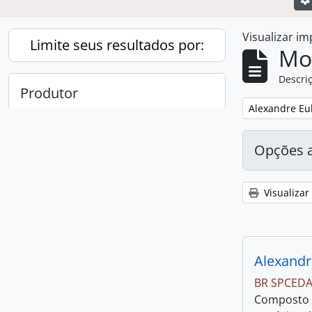
Visualizar i
Limite seus resultados por:
Mo
Descriç
Produtor
Remover filtro
Alexandre Eu
Todos
Opções 
Alexandre Eulalio Pimenta da
1
, 1 resultados
Cunha
Visualizar
Alexandr
BR SPCEDA
Composto p