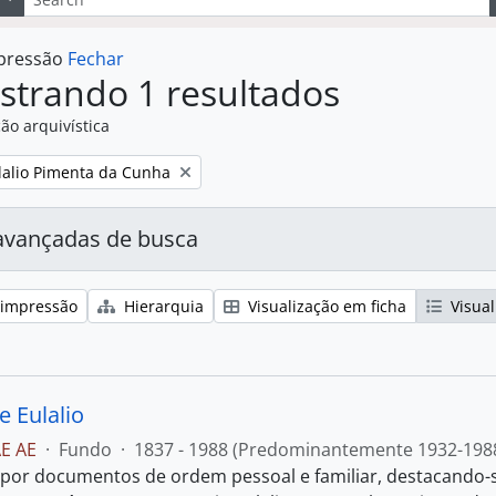
mpressão
Fechar
strando 1 resultados
ão arquivística
:
lalio Pimenta da Cunha
avançadas de busca
 impressão
Hierarquia
Visualização em ficha
Visual
e Eulalio
E AE
·
Fundo
·
1837 - 1988 (Predominantemente 1932-198
or documentos de ordem pessoal e familiar, destacando-se,