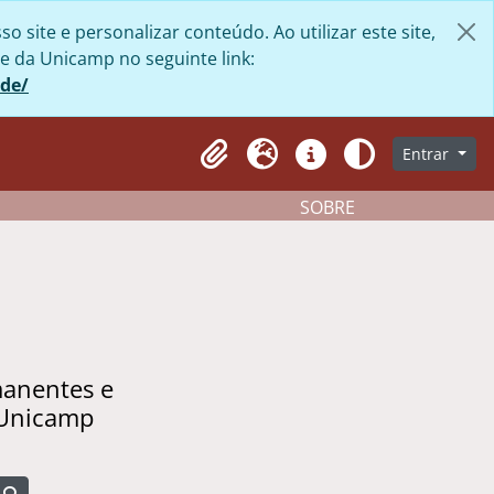
site e personalizar conteúdo. Ao utilizar este site,
e da Unicamp no seguinte link:
ade/
Entrar
Clipboard
Idioma
Atalhos
Aparência
SOBRE
manentes e
 Unicamp
Busque na página de navegação