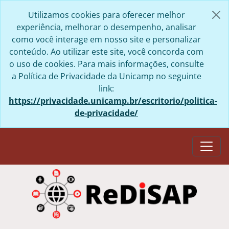
Skip to main content
Utilizamos cookies para oferecer melhor
experiência, melhorar o desempenho, analisar
como você interage em nosso site e personalizar
conteúdo. Ao utilizar este site, você concorda com
o uso de cookies. Para mais informações, consulte
a Política de Privacidade da Unicamp no seguinte
link:
https://privacidade.unicamp.br/escritorio/politica-
de-privacidade/
Togg