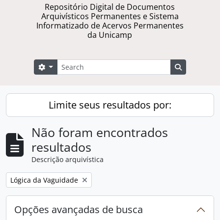
Repositório Digital de Documentos
Arquivísticos Permanentes e Sistema
Informatizado de Acervos Permanentes
da Unicamp
Buscar
Opções de busca
Busque na 
Limite seus resultados por:
Não foram encontrados
resultados
Descrição arquivística
Remover filtro:
Lógica da Vaguidade
Opções avançadas de busca