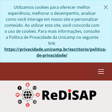
Skip to main content
Utilizamos cookies para oferecer melhor
experiência, melhorar o desempenho, analisar
como você interage em nosso site e personalizar
conteúdo. Ao utilizar este site, você concorda com
o uso de cookies. Para mais informações, consulte
a Política de Privacidade da Unicamp no seguinte
link:
https://privacidade.unicamp.br/escritorio/politica-
de-privacidade/
Togg