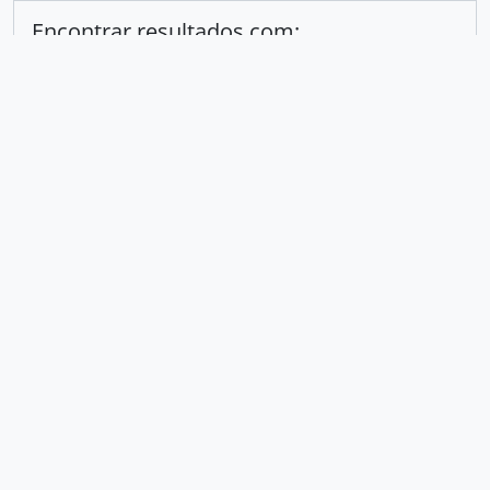
Encontrar resultados com:
em
Excluir critério
Adicionar novo critério
Limitar resultados para:
Entidade custodiadora