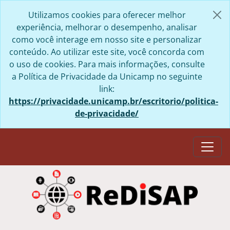
Skip to main content
Utilizamos cookies para oferecer melhor
experiência, melhorar o desempenho, analisar
como você interage em nosso site e personalizar
conteúdo. Ao utilizar este site, você concorda com
o uso de cookies. Para mais informações, consulte
a Política de Privacidade da Unicamp no seguinte
link:
https://privacidade.unicamp.br/escritorio/politica-
de-privacidade/
Togg