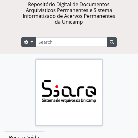
Repositório Digital de Documentos
Arquivísticos Permanentes e Sistema
Informatizado de Acervos Permanentes
da Unicamp
Buscar
Opções de busca
Busque na 
Busca rápida