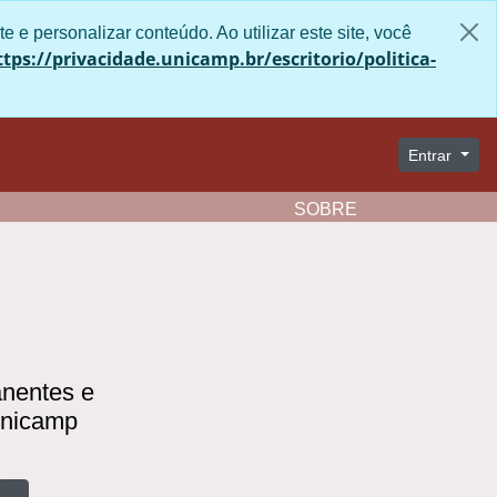
site e personalizar conteúdo. Ao utilizar este site,
e da Unicamp no seguinte link:
ade/
Entrar
Clipboard
Idioma
Atalhos
Aparência
SOBRE
manentes e
 Unicamp
Busque na página de navegação