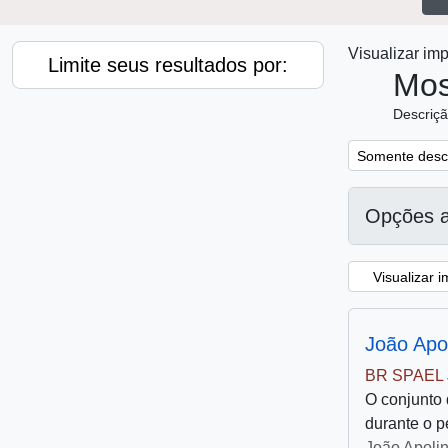
Visualizar i
Limite seus resultados por:
Mos
Descriçã
Produtor
Remover filtro
Somente desc
Todos
Opções 
João Apolinário Teixeira Pinto
1
, 1 resultados
Visualizar 
João Apo
BR SPAEL J
O conjunto