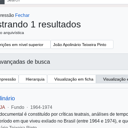
mpressão
Fechar
trando 1 resultados
o arquivística
:
Remover filtro:
rições em nível superior
João Apolinário Teixeira Pinto
avançadas de busca
impressão
Hierarquia
Visualização em ficha
Visualiza
linário
A
·
Fundo
·
1964-1974
 documental é constituído por críticas teatrais, análises d