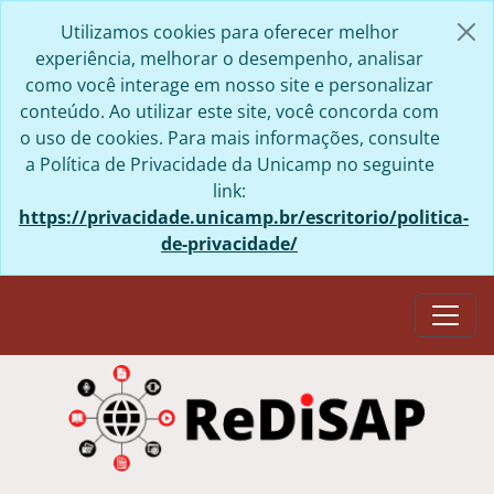
Skip to main content
Utilizamos cookies para oferecer melhor
experiência, melhorar o desempenho, analisar
como você interage em nosso site e personalizar
conteúdo. Ao utilizar este site, você concorda com
o uso de cookies. Para mais informações, consulte
a Política de Privacidade da Unicamp no seguinte
link:
https://privacidade.unicamp.br/escritorio/politica-
de-privacidade/
Togg