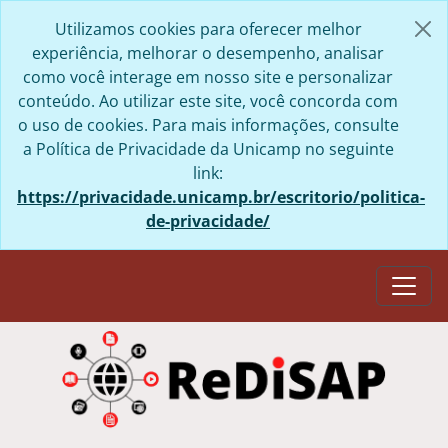
Skip to main content
Utilizamos cookies para oferecer melhor
experiência, melhorar o desempenho, analisar
como você interage em nosso site e personalizar
conteúdo. Ao utilizar este site, você concorda com
o uso de cookies. Para mais informações, consulte
a Política de Privacidade da Unicamp no seguinte
link:
https://privacidade.unicamp.br/escritorio/politica-
de-privacidade/
Togg