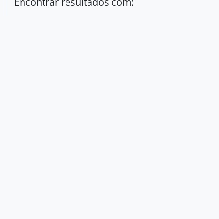
Encontrar resultados com:
em
Excluir critério
Adicionar novo critério
Limitar resultados para:
Entidade custodiadora