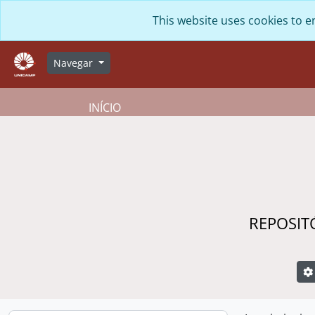
Skip to main content
This website uses cookies to e
Navegar
INÍCIO
REPOSIT
B