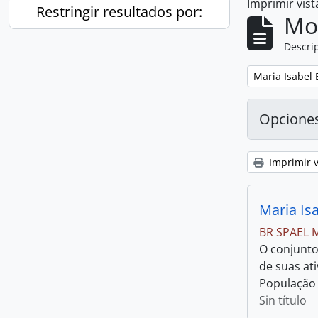
Imprimir vist
Restringir resultados por:
Mo
Descrip
Creador
Remove filter:
Maria Isabel 
Todos
Opcione
Maria Isabel Baltar da Rocha
1
, 1 resultados
Rodrigues
Imprimir v
Maria Isa
BR SPAEL 
O conjunto
de suas at
População
Sin título