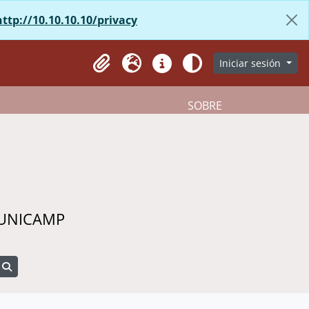
http://10.10.10.10/privacy
Iniciar sesión
Portapapeles
Idioma
Enlaces rápidos
Aparência
SOBRE
 UNICAMP
Search in browse page