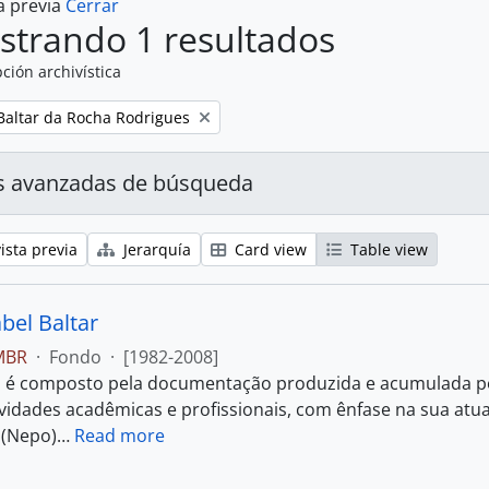
a previa
Cerrar
strando 1 resultados
ción archivística
Baltar da Rocha Rodrigues
s avanzadas de búsqueda
ista previa
Jerarquía
Card view
Table view
bel Baltar
MBR
·
Fondo
·
[1982-2008]
 é composto pela documentação produzida e acumulada por
ividades acadêmicas e profissionais, com ênfase na sua a
 (Nepo)
…
Read more