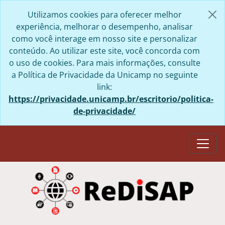
Skip to main content
Utilizamos cookies para oferecer melhor
experiência, melhorar o desempenho, analisar
como você interage em nosso site e personalizar
conteúdo. Ao utilizar este site, você concorda com
o uso de cookies. Para mais informações, consulte
a Política de Privacidade da Unicamp no seguinte
link:
https://privacidade.unicamp.br/escritorio/politica-
de-privacidade/
Togg