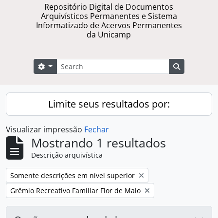
Repositório Digital de Documentos
Arquivísticos Permanentes e Sistema
Informatizado de Acervos Permanentes
da Unicamp
Buscar
Opções de busca
Busque na 
Limite seus resultados por:
Visualizar impressão
Fechar
Mostrando 1 resultados
Descrição arquivística
Remover filtro:
Somente descrições em nível superior
Remover filtro:
Grêmio Recreativo Familiar Flor de Maio