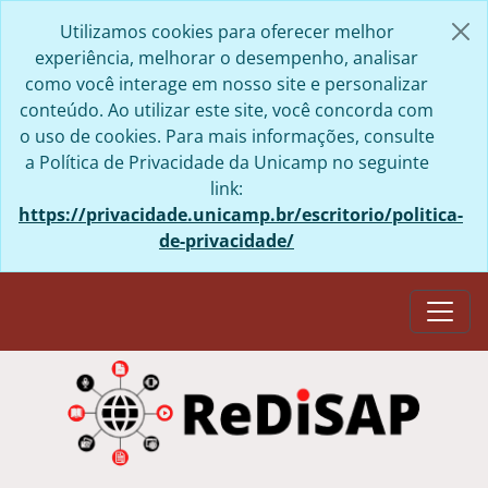
Skip to main content
Utilizamos cookies para oferecer melhor
experiência, melhorar o desempenho, analisar
como você interage em nosso site e personalizar
conteúdo. Ao utilizar este site, você concorda com
o uso de cookies. Para mais informações, consulte
a Política de Privacidade da Unicamp no seguinte
link:
https://privacidade.unicamp.br/escritorio/politica-
de-privacidade/
Togg