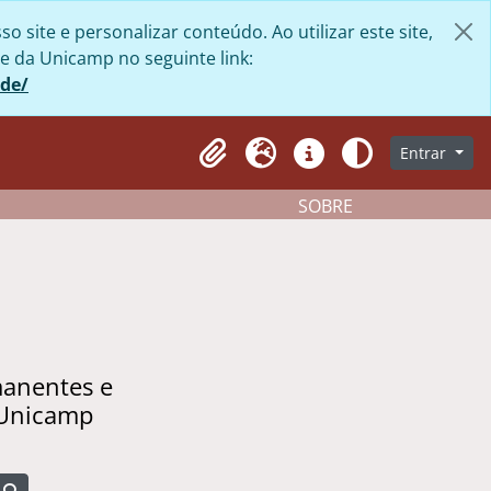
site e personalizar conteúdo. Ao utilizar este site,
e da Unicamp no seguinte link:
ade/
Entrar
Clipboard
Idioma
Atalhos
Aparência
SOBRE
manentes e
 Unicamp
Busque na página de navegação