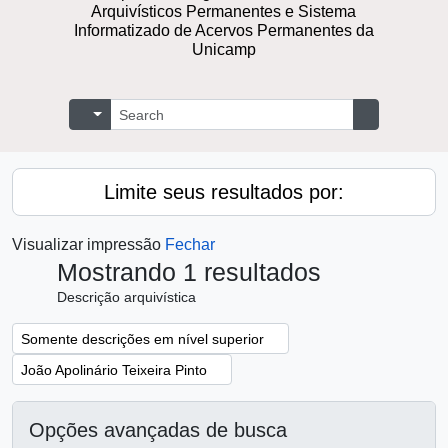
Arquivísticos Permanentes e Sistema
Informatizado de Acervos Permanentes da
Unicamp
Buscar
Opções de busca
Busque na 
Limite seus resultados por:
Visualizar impressão
Fechar
Mostrando 1 resultados
Descrição arquivística
Remover filtro:
Somente descrições em nível superior
Remover filtro:
João Apolinário Teixeira Pinto
Opções avançadas de busca