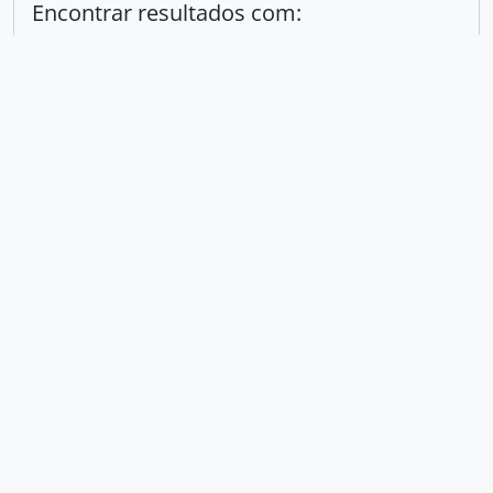
Encontrar resultados com:
em
Excluir critério
Adicionar novo critério
Limitar resultados para:
Entidade custodiadora