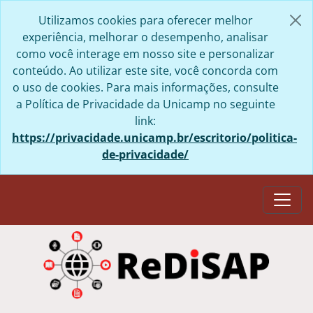
Skip to main content
Utilizamos cookies para oferecer melhor
experiência, melhorar o desempenho, analisar
como você interage em nosso site e personalizar
conteúdo. Ao utilizar este site, você concorda com
o uso de cookies. Para mais informações, consulte
a Política de Privacidade da Unicamp no seguinte
link:
https://privacidade.unicamp.br/escritorio/politica-
de-privacidade/
Togg