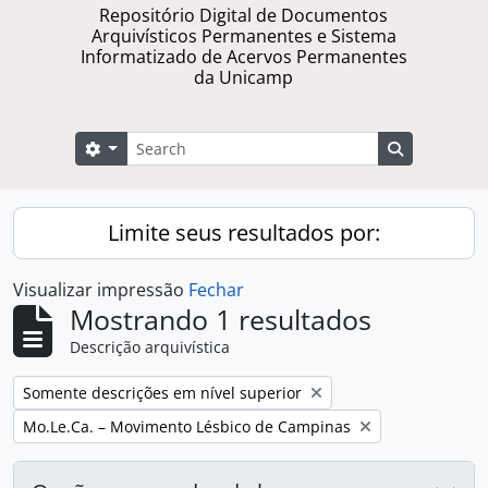
Repositório Digital de Documentos
Arquivísticos Permanentes e Sistema
Informatizado de Acervos Permanentes
da Unicamp
Buscar
Opções de busca
Busque na 
Limite seus resultados por:
Visualizar impressão
Fechar
Mostrando 1 resultados
Descrição arquivística
Remover filtro:
Somente descrições em nível superior
Remover filtro:
Mo.Le.Ca. – Movimento Lésbico de Campinas