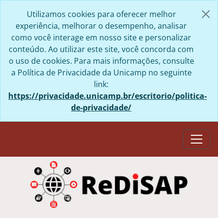
Skip to main content
Utilizamos cookies para oferecer melhor
experiência, melhorar o desempenho, analisar
como você interage em nosso site e personalizar
conteúdo. Ao utilizar este site, você concorda com
o uso de cookies. Para mais informações, consulte
a Política de Privacidade da Unicamp no seguinte
link:
https://privacidade.unicamp.br/escritorio/politica-
de-privacidade/
Togg