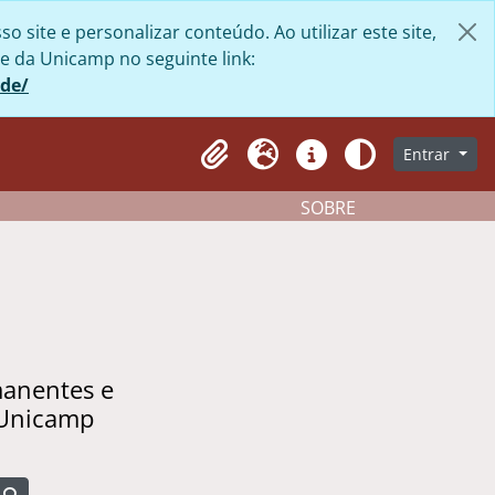
site e personalizar conteúdo. Ao utilizar este site,
e da Unicamp no seguinte link:
ade/
Entrar
Clipboard
Idioma
Atalhos
Aparência
SOBRE
manentes e
 Unicamp
Busque na página de navegação