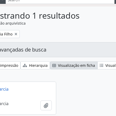
strando 1 resultados
ão arquivística
:
ia Filho
avançadas de busca
 impressão
Hierarquia
Visualização em ficha
Visual
arcia
arcia
Adicionar a área de transferência