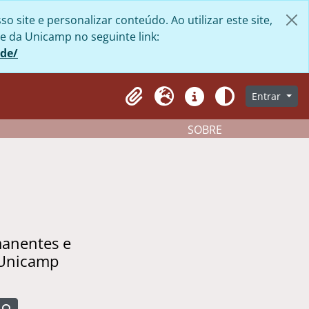
site e personalizar conteúdo. Ao utilizar este site,
e da Unicamp no seguinte link:
ade/
Entrar
Clipboard
Idioma
Atalhos
Aparência
SOBRE
manentes e
 Unicamp
Busque na página de navegação