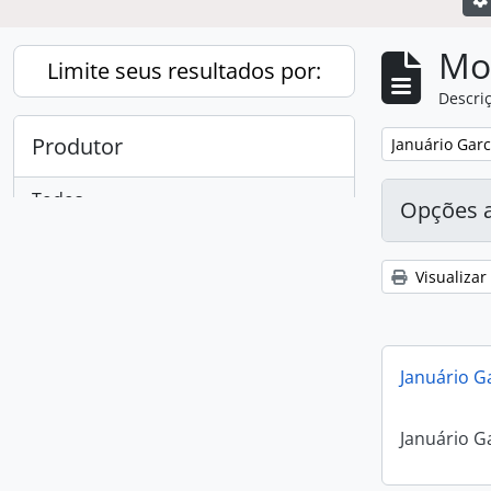
Mo
Limite seus resultados por:
Descriç
Produtor
Remover filtro
Januário Garc
Todos
Opções 
Januário Garcia Filho
1
, 1 resultados
Visualizar
Januário G
Januário G