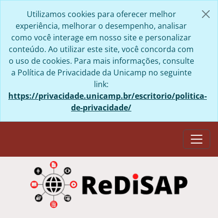
Skip to main content
Utilizamos cookies para oferecer melhor
experiência, melhorar o desempenho, analisar
como você interage em nosso site e personalizar
conteúdo. Ao utilizar este site, você concorda com
o uso de cookies. Para mais informações, consulte
a Política de Privacidade da Unicamp no seguinte
link:
https://privacidade.unicamp.br/escritorio/politica-
de-privacidade/
Togg