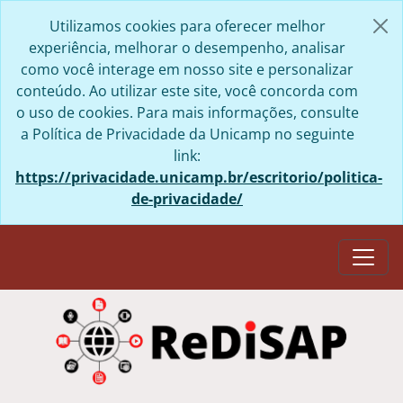
Skip to main content
Utilizamos cookies para oferecer melhor
experiência, melhorar o desempenho, analisar
como você interage em nosso site e personalizar
conteúdo. Ao utilizar este site, você concorda com
o uso de cookies. Para mais informações, consulte
a Política de Privacidade da Unicamp no seguinte
link:
https://privacidade.unicamp.br/escritorio/politica-
de-privacidade/
Togg