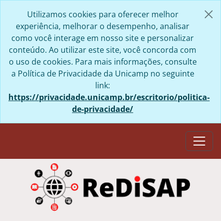
Skip to main content
Utilizamos cookies para oferecer melhor
experiência, melhorar o desempenho, analisar
como você interage em nosso site e personalizar
conteúdo. Ao utilizar este site, você concorda com
o uso de cookies. Para mais informações, consulte
a Política de Privacidade da Unicamp no seguinte
link:
https://privacidade.unicamp.br/escritorio/politica-
de-privacidade/
Togg