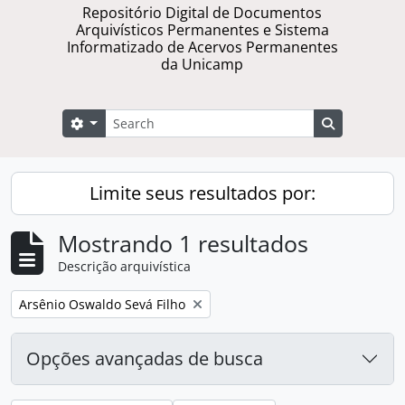
Repositório Digital de Documentos
Arquivísticos Permanentes e Sistema
Informatizado de Acervos Permanentes
da Unicamp
Buscar
Opções de busca
Busque na 
Limite seus resultados por:
Mostrando 1 resultados
Descrição arquivística
Remover filtro:
Arsênio Oswaldo Sevá Filho
Opções avançadas de busca