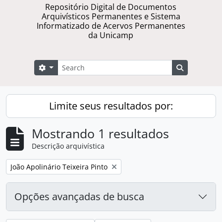
Repositório Digital de Documentos
Arquivísticos Permanentes e Sistema
Informatizado de Acervos Permanentes
da Unicamp
Buscar
Opções de busca
Busque na 
Limite seus resultados por:
Mostrando 1 resultados
Descrição arquivística
Remover filtro:
João Apolinário Teixeira Pinto
Opções avançadas de busca