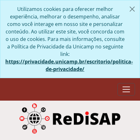
Skip to main content
Utilizamos cookies para oferecer melhor
experiência, melhorar o desempenho, analisar
como você interage em nosso site e personalizar
conteúdo. Ao utilizar este site, você concorda com
o uso de cookies. Para mais informações, consulte
a Política de Privacidade da Unicamp no seguinte
link:
https://privacidade.unicamp.br/escritorio/politica-
de-privacidade/
Togg