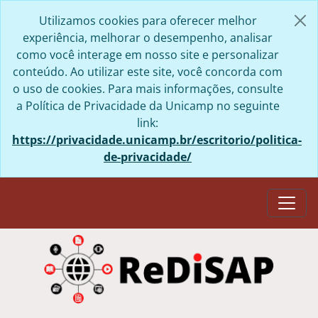
Skip to main content
Utilizamos cookies para oferecer melhor
experiência, melhorar o desempenho, analisar
como você interage em nosso site e personalizar
conteúdo. Ao utilizar este site, você concorda com
o uso de cookies. Para mais informações, consulte
a Política de Privacidade da Unicamp no seguinte
link:
https://privacidade.unicamp.br/escritorio/politica-
de-privacidade/
Togg