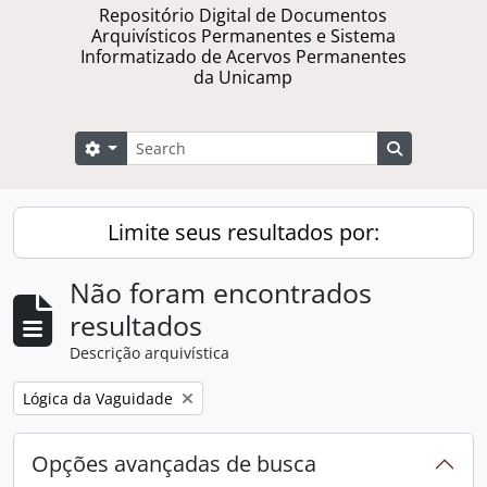
Repositório Digital de Documentos
Arquivísticos Permanentes e Sistema
Informatizado de Acervos Permanentes
da Unicamp
Buscar
Opções de busca
Busque na 
Limite seus resultados por:
Não foram encontrados
resultados
Descrição arquivística
Remover filtro:
Lógica da Vaguidade
Opções avançadas de busca