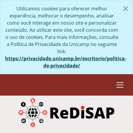
Skip to main content
Utilizamos cookies para oferecer melhor
experiência, melhorar o desempenho, analisar
como você interage em nosso site e personalizar
conteúdo. Ao utilizar este site, você concorda com
o uso de cookies. Para mais informações, consulte
a Política de Privacidade da Unicamp no seguinte
link:
https://privacidade.unicamp.br/escritorio/politica-
de-privacidade/
Togg