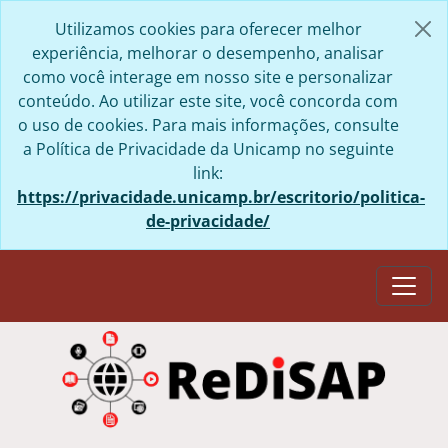
Skip to main content
Utilizamos cookies para oferecer melhor
experiência, melhorar o desempenho, analisar
como você interage em nosso site e personalizar
conteúdo. Ao utilizar este site, você concorda com
o uso de cookies. Para mais informações, consulte
a Política de Privacidade da Unicamp no seguinte
link:
https://privacidade.unicamp.br/escritorio/politica-
de-privacidade/
Togg