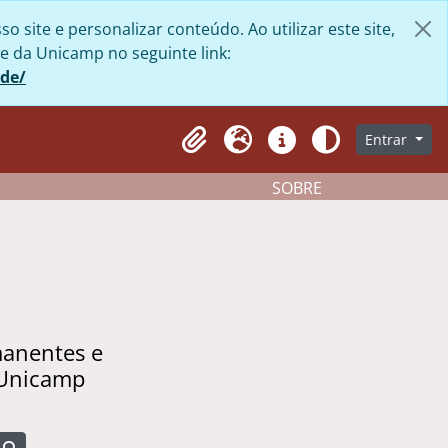
site e personalizar conteúdo. Ao utilizar este site,
e da Unicamp no seguinte link:
ade/
Entrar
Clipboard
Idioma
Atalhos
Aparência
SOBRE
manentes e
 Unicamp
Busque na página de navegação