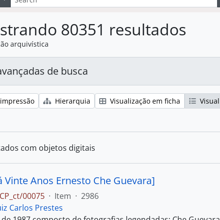
strando 80351 resultados
ão arquivística
avançadas de busca
 impressão
Hierarquia
Visualização em ficha
Visual
tados com objetos digitais
á Vinte Anos Ernesto Che Guevara]
CP_ct/00075
·
Item
·
2986
uiz Carlos Prestes
 de 1987 composto de fotografias legendadas: Che Guevara