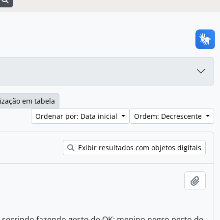
ização em tabela
Ordenar por: Data inicial
Ordem: Decrescente
Exibir resultados com objetos digitais
Adici
 sorrindo fazendo gesto de OK; menino negro perto de