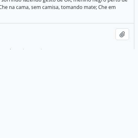
a; Che na cama, sem camisa, tomando mate; Che em
Adici
ho e de regimento interno
os
Adici
i de Limeira
ação
Adici