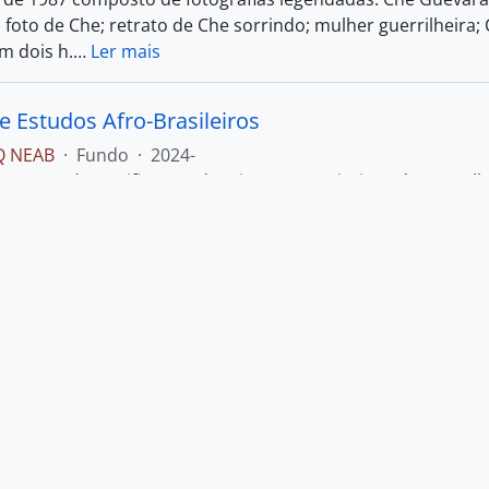
 foto de Che; retrato de Che sorrindo; mulher guerrilheir
m dois h.
…
Ler mais
e Estudos Afro-Brasileiros
Q NEAB
·
Fundo
·
2024-
cessos de certificação, de criação, constituição do consel
de Estadual de Campinas. Núcleo de Estudos Afro-Brasileir
ra Universitária dos campi de Limeira
Q PREF-LIM
·
Fundo
·
2023-
cessos administrativos e de criação do órgão.
de Estadual de Campinas. Prefeitura Universitária dos camp
a Executiva Tecnologia da Informação e Comunic
 Detic
·
Fundo
·
2023-