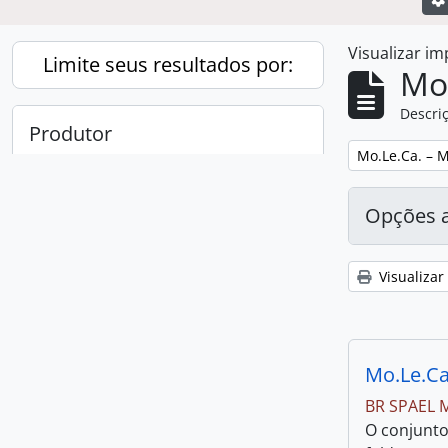
Visualizar i
Limite seus resultados por:
Mo
Descriç
Produtor
Remover filtro
Mo.Le.Ca. – 
Todos
Opções 
Mo.Le.Ca. – Movimento Lésbico
1
, 1 resultados
de Campinas
Visualizar
Mo.Le.Ca
BR SPAEL 
O conjunto