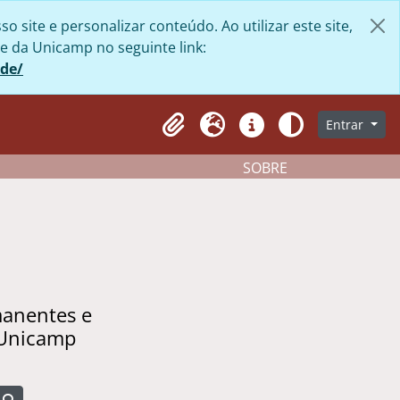
site e personalizar conteúdo. Ao utilizar este site,
e da Unicamp no seguinte link:
ade/
Entrar
Clipboard
Idioma
Atalhos
Aparência
SOBRE
manentes e
 Unicamp
Busque na página de navegação