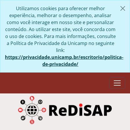
Skip to main content
Utilizamos cookies para oferecer melhor
experiência, melhorar o desempenho, analisar
como você interage em nosso site e personalizar
conteúdo. Ao utilizar este site, você concorda com
o uso de cookies. Para mais informações, consulte
a Política de Privacidade da Unicamp no seguinte
link:
https://privacidade.unicamp.br/escritorio/politica-
de-privacidade/
Togg