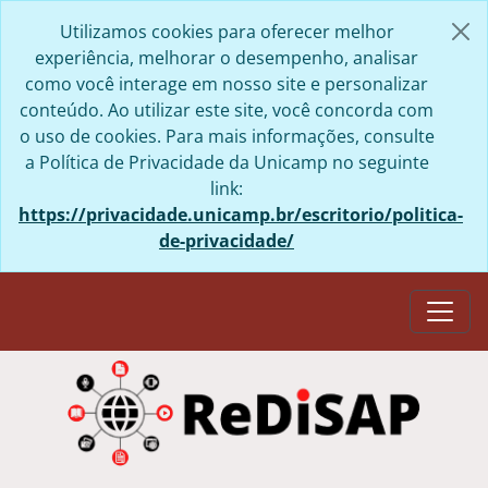
Skip to main content
Utilizamos cookies para oferecer melhor
experiência, melhorar o desempenho, analisar
como você interage em nosso site e personalizar
conteúdo. Ao utilizar este site, você concorda com
o uso de cookies. Para mais informações, consulte
a Política de Privacidade da Unicamp no seguinte
link:
https://privacidade.unicamp.br/escritorio/politica-
de-privacidade/
Togg