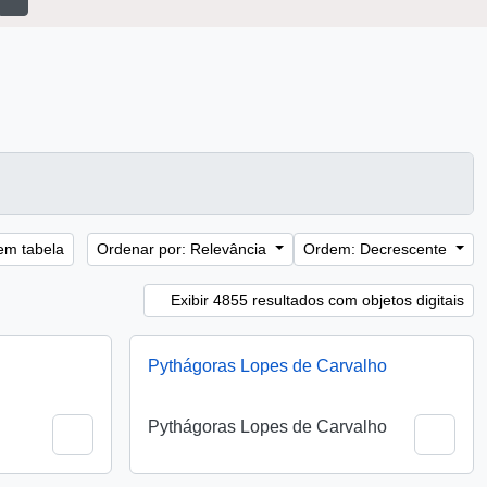
ção em tabela
Ordenar por: Relevância
Ordem: Decrescente
Exibir 4855 resultados com objetos digitais
Pythágoras Lopes de Carvalho
Pythágoras Lopes de Carvalho
Adicionar a área de transferência
Adici