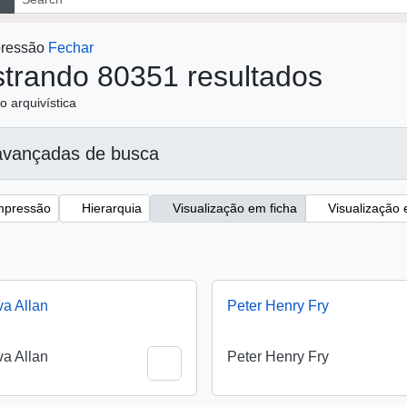
mpressão
Fechar
trando 80351 resultados
o arquivística
avançadas de busca
impressão
Hierarquia
Visualização em ficha
Visualiza
va Allan
Peter Henry Fry
va Allan
Peter Henry Fry
Adicionar a área de transferência