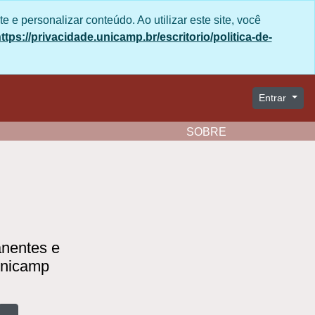
site e personalizar conteúdo. Ao utilizar este site,
e da Unicamp no seguinte link:
ade/
Entrar
Clipboard
Idioma
Atalhos
Aparência
SOBRE
manentes e
 Unicamp
Busque na página de navegação