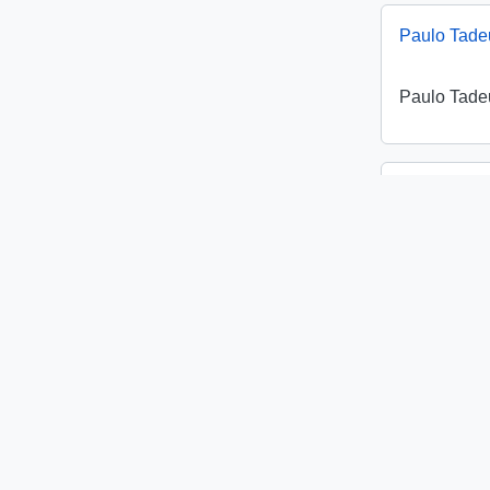
Paulo Tade
Paulo Tade
Reginaldo
Reginaldo
Roberto Lu
Roberto Lu