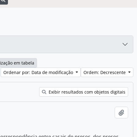
ização em tabela
Ordenar por: Data de modificação
Ordem: Decrescente
Exibir resultados com objetos digitais
Adici
orrespondência entre casais de presos, dos presos