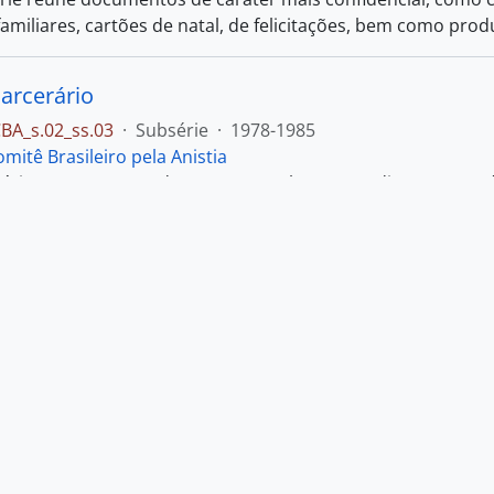
amiliares, cartões de natal, de felicitações, bem como prod
arcerário
BA_s.02_ss.03
·
Subsérie
·
1978-1985
mitê Brasileiro pela Anistia
érie encontram-se documentos sobre as condições carcerári
as
BA_s.02_ss.02
·
Subsérie
·
1978-1985
mitê Brasileiro pela Anistia
érie encontram-se reunidos documentos provenientes de en
 maioria denúncias de prisão, atentados, ameaças, morte
 ao
…
Ler mais
os