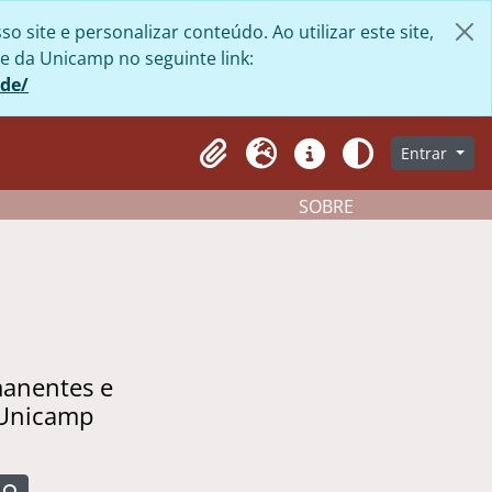
site e personalizar conteúdo. Ao utilizar este site,
e da Unicamp no seguinte link:
ade/
Entrar
Clipboard
Idioma
Atalhos
Aparência
SOBRE
manentes e
 Unicamp
Busque na página de navegação