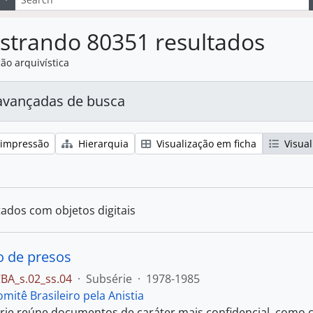
strando 80351 resultados
ão arquivística
avançadas de busca
 impressão
Hierarquia
Visualização em ficha
Visual
tados com objetos digitais
 de presos
BA_s.02_ss.04
·
Subsérie
·
1978-1985
mitê Brasileiro pela Anistia
rie reúne documentos de caráter mais confidencial, como c