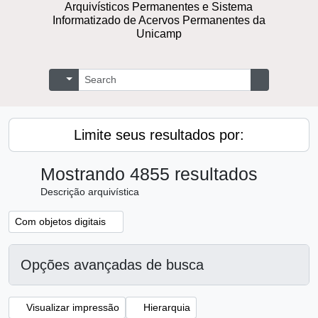
Arquivísticos Permanentes e Sistema
Informatizado de Acervos Permanentes da
Unicamp
Buscar
Opções de busca
Busque na 
Limite seus resultados por:
Mostrando 4855 resultados
Descrição arquivística
Remover filtro:
Com objetos digitais
Opções avançadas de busca
Visualizar impressão
Hierarquia